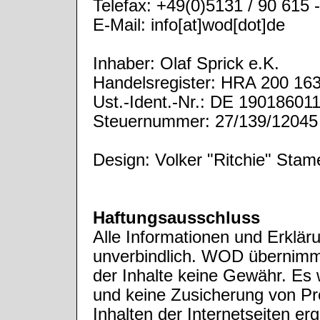
Telefax: +49(0)5131 / 90 615 
E-Mail: info[at]wod[dot]de
Inhaber: Olaf Sprick e.K.
Handelsregister: HRA 200 16
Ust.-Ident.-Nr.: DE 19018601
Steuernummer: 27/139/12045
Design: Volker "Ritchie" Stame
Haftungsausschluss
Alle Informationen und Erkläru
unverbindlich. WOD übernimmt 
der Inhalte keine Gewähr. E
und keine Zusicherung von P
Inhalten der Internetseiten e