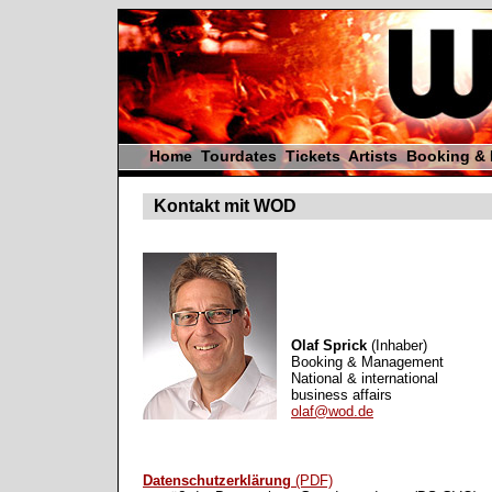
Home
Tourdates
Tickets
Artists
Booking &
Kontakt mit WOD
Olaf Sprick
(Inhaber)
Booking & Management
National & international
business affairs
olaf@wod.de
Datenschutzerklärung
(PDF)