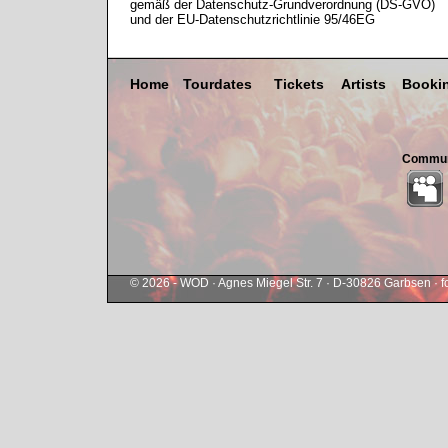
gemäß der Datenschutz-Grundverordnung (DS-GVO)
und der EU-Datenschutzrichtlinie 95/46EG
Home
Tourdates
Tickets
Artists
Booki
Commun
© 2026 - WOD · Agnes Miegel Str. 7 · D-30826 Garbsen ·